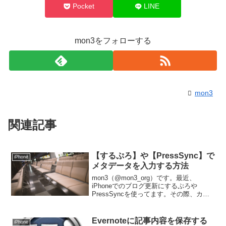
Pocket
LINE
mon3をフォローする
mon3
関連記事
【するぷろ】や【PressSync】で
iPhone
メタデータを入力する方法
mon3（@mon3_org）です。最近、
iPhoneでのブログ更新にするぷろや
PressSyncを使ってます。その際、カス
タムフィールドを設定しておくと、投稿
時にSEO対策plug-inのALL IN ONE SEO
のタイトルや説明が入れ...
Evernoteに記事内容を保存する
iPhone