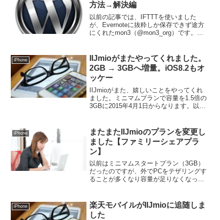
方法→解決編
以前の記事では、IFTTTを使いました
が、Evernoteに抜粋しか保存できず途方
にくれたmon3（@mon3_org）です。序
前は公開された後、外部サービスでなん
とかしようと試みたわけですが、出来ま
せんでした。外部からは色々制約があっ
IIJmioがまたやってくれました。
iPhone
て、...
2GB → 3GBへ増量。iOS8.2もオ
ッケー
IIJmioがまた、嬉しいことをやってくれ
ました。ミニマムプランで容量を1.5倍の
3GBに2015年4月1日からなります。以前
IIJを選ぶ理由にも書きましたが、さすが
トップランナーですね。他のプランも増
量ですミニマムは2GB → 3GBライ...
またまたIIJmioのプランを変更し
iPhone
ました【ファミリーシェアプラ
ン】
以前はミニマムスタートプラン（3GB）
だったのですが、外でPCをテザリングす
ることが多くなり容量が足りなくなった
んです。そこでライトスタートプラン
（5GB）に先月したのですが、それでも
足りず今回は10GBのプラン（ファミリー
楽天モバイルがIIJmioに追随しま
iPhone
シェアプラン）に...
した