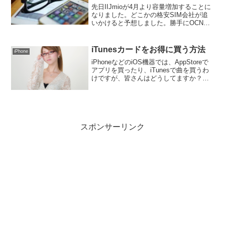
先日IIJmioが4月より容量増加することに
なりました。どこかの格安SIM会社が追
いかけると予想しました。勝手にOCNか
なと思ってましたが、なんと楽天モバイ
ルが3.1GBで追いかけました。なんだか
なぁと100MB分多いんだから、良いと言
iTunesカードをお得に買う方法
iPhone
えば...
iPhoneなどのiOS機器では、AppStoreで
アプリを買ったり、iTunesで曲を買うわ
けですが、皆さんはどうしてますか？普
通にクレジットカードでしょうか。それ
ともiTunesカードを買って登録して使っ
てますか？実は割引されたiTun...
スポンサーリンク