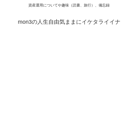
資産運用についてや趣味（読書、旅行）、備忘録
mon3の人生自由気ままにイケタライイナ