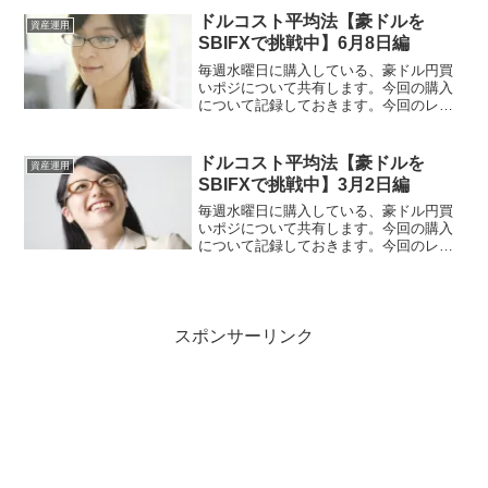
合％損益％合計100％100％投資額と評価
ドルコスト平均法【豪ドルを
資産運用
額の損益率0.373...
SBIFXで挑戦中】6月8日編
毎週水曜日に購入している、豪ドル円買
いポジについて共有します。今回の購入
について記録しておきます。今回のレバ
レッジ今回は3倍で、375豪ドル（79.9680
円）を購入しました。79円台にだったの
で、とりあえずの3倍買いです。現状6500
ドルコスト平均法【豪ドルを
資産運用
通貨...
SBIFXで挑戦中】3月2日編
毎週水曜日に購入している、豪ドル円買
いポジについて共有します。今回の購入
について記録しておきます。今回のレバ
レッジ今回も2倍で、244豪ドル（81.8629
円）を購入しました。ここのところ、円
高は落ち着きレンジ相場（80〜82円）に
なってい...
スポンサーリンク