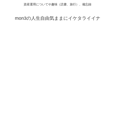
資産運用についてや趣味（読書、旅行）、備忘録
mon3の人生自由気ままにイケタライイナ