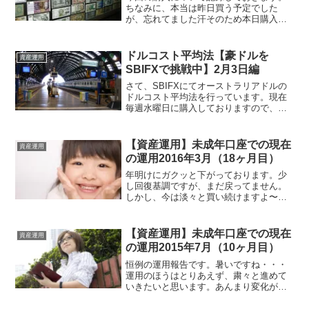
ちなみに、本当は昨日買う予定でした
が、忘れてました汗そのため本日購入で
す。今回のレバレッジ今回は2倍で、245
豪ドル（81.5351円）を購入しました。結
局、先週とほぼ同じ水準なんですよね。
ドルコスト平均法【豪ドルを
資産運用
気楽にポジショ...
SBIFXで挑戦中】2月3日編
さて、SBIFXにてオーストラリアドルの
ドルコスト平均法を行っています。現在
毎週水曜日に購入しておりますので、そ
のあたりの記録として、今後は毎週書い
ていきたいと思います。購入ルールは次
の記事をご覧ください⇒ドルコスト平均
【資産運用】未成年口座での現在
資産運用
法購入ルール簡単に言...
の運用2016年3月（18ヶ月目）
年明けにガクッと下がっております。少
し回復基調ですが、まだ戻ってません。
しかし、今は淡々と買い続けますよ〜す
ぐに現金化しなくてよい資産なので、い
っぱい買えると楽観的です。銘柄購入割
合％評価額割合％損益％合計100％100％
【資産運用】未成年口座での現在
資産運用
投資額と評価額の損...
の運用2015年7月（10ヶ月目）
恒例の運用報告です。暑いですね・・・
運用のほうはとりあえず、粛々と進めて
いきたいと思います。あんまり変化がな
いですが・・預貯金よりははるかにいい
感じですね。銘柄購入割合％評価額割