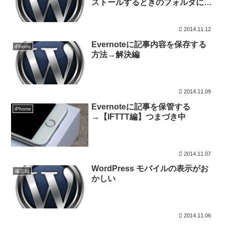
ストールするときのフォルダにつ
いて
2014.11.12
Evernoteに記事内容を保存する
iPhone
方法→解決編
2014.11.09
Evernoteに記事を保管する
iPhone
→【IFTTT編】つまづき中
2014.11.07
WordPress モバイルの表示がお
備忘録
かしい
2014.11.06