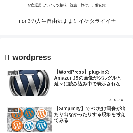
資産運用についてや趣味（読書、旅行）、備忘録
mon3の人生自由気ままにイケタライイナ
wordpress
【WordPress】plug-inの
備忘録
AmazonJSの画像がグルグルと
延々に読み込み中で表示されない
件
2015.02.01
【Simplicity】でPCだけ画像が出
備忘録
たり出なかったりする現象を考え
てみる