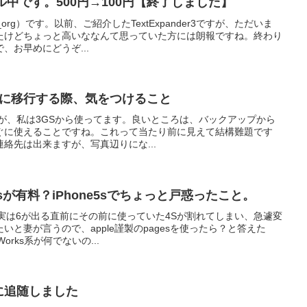
がセール中です。500円→100円【終了しました】
org）です。以前、ご紹介したTextExpander3ですが、ただいま
ったけどちょっと高いななんて思っていた方には朗報ですね。終わり
、お早めにどうぞ...
one6に移行する際、気をつけること
ーズですが、私は3GSから使ってます。良いところは、バックアップから
ぐに使えることですね。これって当たり前に見えて結構難題です
絡先は出来ますが、写真辺りにな...
orksが有料？iPhone5sでちょっと戸惑ったこと。
す。実は6が出る直前にその前に使っていた4Sが割れてしまい、急遽変
と妻が言うので、apple謹製のpagesを使ったら？と答えた
rks系が何でないの...
oに追随しました