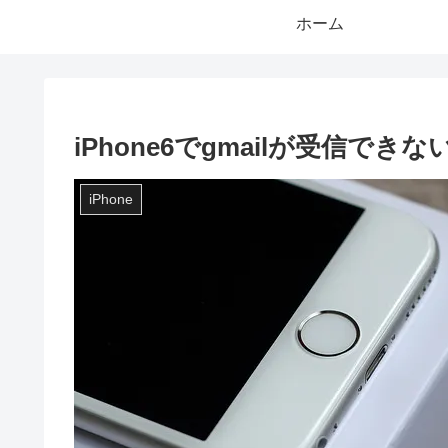
ホーム
iPhone6でgmailが受信できな
iPhone