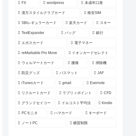
FX
wordpress
未成年口座
漢方スタイルクラブカード
格安SIM
SBIレギュラーカード
楽天カード
スキー
TextExpander
バッグ
銀行
エポスカード
電子マネー
reMarkable Pro Move
イオンカードセレクト
ウォルマートカード
腰痛
掃除機
防災グッズ
バスマット
JAF
iTunesカード
gmail
Evernote
リクルートカード
ラブリィポイント
CFD
グランドセイコー
ドルコスト平均法
Kindle
PCモニタ
ハマカード
キーボード
ノートPC
糖質制限