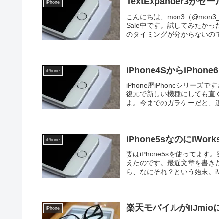
TextExpander3
iPhone
こんにちは、mon3（@mon3_
Sale中です。試してみたか
のタイミングが分からないので
iPhone4SからiPh
iPhone
iPhone歴iPhoneシリ
復元で新しい機種にしても直
よ。今までのガラケーだと、連
iPhone5sなのにiW
iPhone
妻はiPhone5sを使ってま
えたのです。最近文章を書きたい
ら、なにそれ？という始末。iWo
楽天モバイルがIIJmi
iPhone