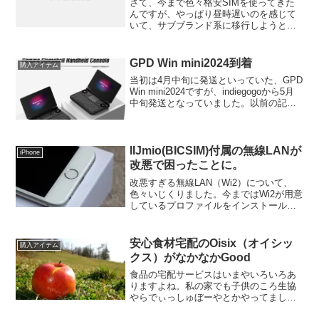
さて、今まで色々格安SIMを使ってきた
んですが、やっぱり昼時遅いのを感じて
いて、サブブランド系に移行しようと思
っていたんです。今までのSIM現状は、
IIJmioをメイン（docomo回線。物理
SIM。nano SIM）で、サブをpovo（e...
GPD Win mini2024到着
購入アイテム
当初は4月中旬に発送といっていた、GPD
Win mini2024ですが、indiegogoから5月
中旬発送となっていました。以前の記事
はこちらで、いつ届くの？途中途中でこ
こまでは発送したとか情報がUPDATEさ
れていくんですが、ようやく私...
IIJmio(BICSIM)付属の無線LANが
iPhone
改悪で困ったことに。
改悪すぎる無線LAN（Wi2）について、
色々いじくりました。今まではWi2が用意
しているプロファイルをインストールし
て使っていて自動接続で特に何も問題な
く使っていたのですが、以前書いたとお
り、一部のSSID（Wi2_premium）でオプ
安心食材宅配のOisix（オイシッ
購入アイテム
シ...
クス）がなかなかGood
食品の宅配サービスはいまやいろいろあ
りますよね。私の家でも子供のころ生協
やらでぃっしゅぼーやとかやってまし
た。結婚して、子どもが出来て段々とゆ