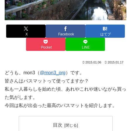
X
Facebook
はてブ
Pocket
LINE
2015.01.06
2015.01.17
どうも、mon3（
@mon3_org
）です。
皆さんはバスマットって使ってますか？
私も一人暮らしを始めた頃、あれやこれや迷いながら買っ
た気がします。
今回は私が出会った最高のバスマットを紹介します。
目次