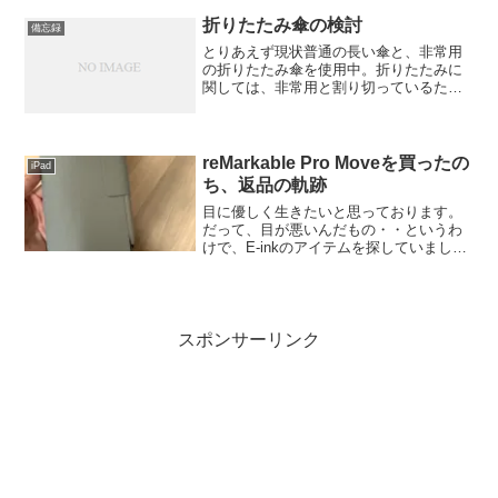
っくり食材の買い物もできなくなりつつ
あり・・妻も辛そうなのでとりあえず、
折りたたみ傘の検討
備忘録
生協をやっていたんです。生...
とりあえず現状普通の長い傘と、非常用
の折りたたみ傘を使用中。折りたたみに
関しては、非常用と割り切っているた
め、広げても小さい、超軽量、サイズも
小さいタイプ。以前東急ハンズで3000円
位で購入。小さいので体全体はカバーし
きれない、たたむのが結...
reMarkable Pro Moveを買ったの
iPad
ち、返品の軌跡
目に優しく生きたいと思っております。
だって、目が悪いんだもの・・というわ
けで、E-inkのアイテムを探していまし
た。で、メモやらノートやらやりたいと
思っていて、Supernote Mantaと
reMarkable pro Moveで迷ってい...
スポンサーリンク