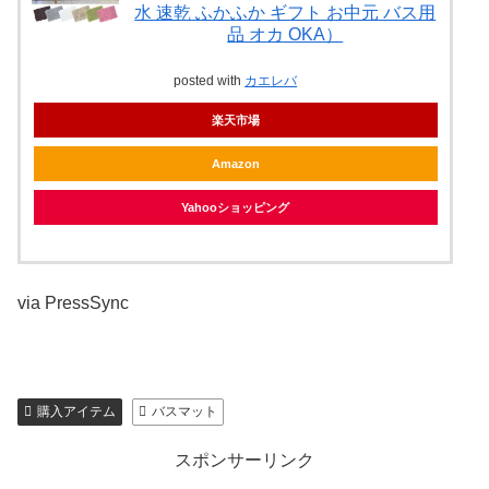
水 速乾 ふかふか ギフト お中元 バス用
品 オカ OKA）
posted with
カエレバ
楽天市場
Amazon
Yahooショッピング
via PressSync
購入アイテム
バスマット
スポンサーリンク