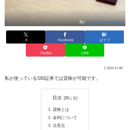
By:
Simon Cunningham
X
Facebook
はてブ
Pocket
LINE
2014.11.06
私が使っているSBI証券では貸株が可能です。
目次
貸株とは
金利について
注意点