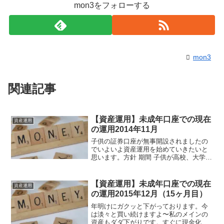
mon3をフォローする
mon3
関連記事
【資産運用】未成年口座での現在
資産運用
の運用2014年11月
子供の証券口座が無事開設されましたの
でいよいよ資産運用を始めていきたいと
思います。方針 期間 子供が高校、大学に
なるくらいまでの期間 目標 プラス大学の
学費1年分くらい 投資対象 バランスタイ
プで広くといった感じで考えてます。時
【資産運用】未成年口座での現在
資産運用
間的猶予があ...
の運用2015年12月（15ヶ月目）
年明けにガクッと下がっております。今
は淡々と買い続けますよ〜私のメインの
資産もダダ下がりです。すぐに現金化し