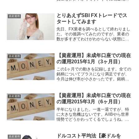
なくてよい資産なので、いっぱい買える
と楽観的です。銘柄購入割合％評価額割
合％損益％合計100％100％投資額と評価
とりあえずSBI FXトレードでス
資産運用
額の損益率-0.1...
タートしてみます
先日、FX業者を調べるとして終わりまし
た。その後調べてみたのですが、業者の
数が多すぎてわけがわからない状態にな
ってしまいました。そもそも何が分から
ない？業者で共通するのは、取引手数料
は無料という点。あとは色々な要素があ
【資産運用】未成年口座での現在
資産運用
り過ぎて困り果ててまし...
の運用2015年1月（3ヶ月目）
この1ヶ月での動きを記録します。全ての
銘柄についてプラスになり満足ですが、
今月は伸び率が小さかったです。銘柄購
入割合％評価額割合％損益％合計
100％100％投資額と評価額の損益率
1.74%全世界経済インデックス
【資産運用】未成年口座での現在
資産運用
50％49.1%0.80%ニッ...
の運用2015年3月（6ヶ月目）
半年になりました。一進一退ですが、特
に大きな危機はないです。AIIBやら世界
情勢でどうかわってくるでしょうね。今
月も淡々と一喜一憂せず、見守りたいと
思います。銘柄購入割合％評価額割合％
損益％合計100％100％投資額と評価額の
ドルコスト平均法【豪ドルを
資産運用