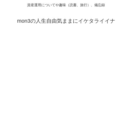
資産運用についてや趣味（読書、旅行）、備忘録
mon3の人生自由気ままにイケタライイナ