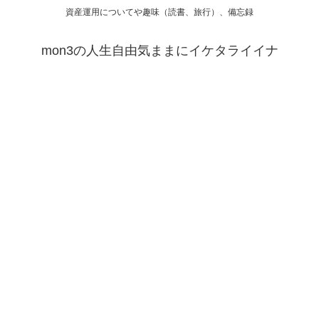
資産運用についてや趣味（読書、旅行）、備忘録
mon3の人生自由気ままにイケタライイナ