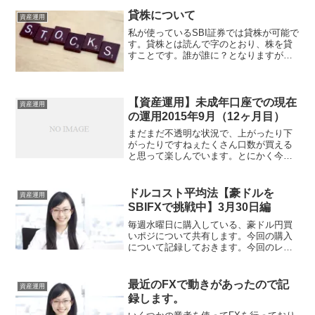
貸株について
資産運用
私が使っているSBI証券では貸株が可能で
す。貸株とは読んで字のとおり、株を貸
すことです。誰が誰に？となりますが、
顧客が証券会社にです。借りた証券会社
は、さらに貸株市場で貸し出し金利を得
ます。顧客は証券会社より金利を得ま
す。内容は簡単ですね。...
【資産運用】未成年口座での現在
資産運用
の運用2015年9月（12ヶ月目）
まだまだ不透明な状況で、上がったり下
がったりですねぇたくさん口数が買える
と思って楽しんでいます。とにかく今は
たくさん仕込むことに専念したいと思い
ます。というか自動的に買っているだけ
ですが・・継続は力なり・・・頑張りま
ドルコスト平均法【豪ドルを
資産運用
す。銘柄購入割合％評価額...
SBIFXで挑戦中】3月30日編
毎週水曜日に購入している、豪ドル円買
いポジについて共有します。今回の購入
について記録しておきます。今回のレバ
レッジ今回は1倍で、116豪ドル（86.0784
円）を購入しました。先週と同様に、1倍
での購入です。さすがに86円を超えてき
最近のFXで動きがあったので記
資産運用
たので、...
録します。