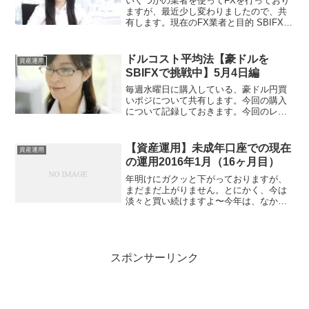
いくつかの業者を使ってFXを行っており
ますが、最近少し変わりましたので、共
有します。現在のFX業者と目的 SBIFX
⇒ ドルコスト平均法で使用。メイン 外
為オンライン ⇒ iサイクル注文で使用
していたが、中止 DMM.FX ⇒ スワッ
ドルコスト平均法【豪ドルを
資産運用
プ両...
SBIFXで挑戦中】5月4日編
毎週水曜日に購入している、豪ドル円買
いポジについて共有します。今回の購入
について記録しておきます。今回のレバ
レッジ今回は3倍で、375豪ドル（80.0642
円）を購入しました。ここ一週間で一気
に円高になりました。6円程度。こりゃい
【資産運用】未成年口座での現在
資産運用
くでしょと...
の運用2016年1月（16ヶ月目）
年明けにガクッと下がっておりますが、
まだまだ上がりません。とにかく、今は
淡々と買い続けますよ〜今年は、なかな
か景気は良くなりそうにありませんねぇ
銘柄購入割合％評価額割合％損益％合計
100％100％投資額と評価額の損益
率-0.17%全世界経済...
スポンサーリンク