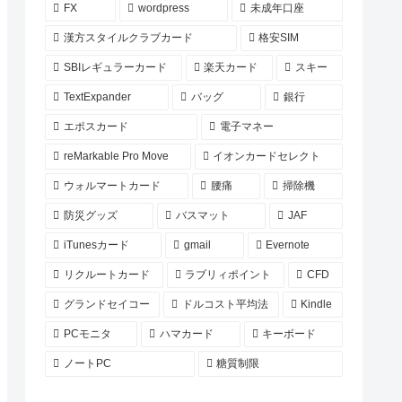
FX
wordpress
未成年口座
漢方スタイルクラブカード
格安SIM
SBIレギュラーカード
楽天カード
スキー
TextExpander
バッグ
銀行
エポスカード
電子マネー
reMarkable Pro Move
イオンカードセレクト
ウォルマートカード
腰痛
掃除機
防災グッズ
バスマット
JAF
iTunesカード
gmail
Evernote
リクルートカード
ラブリィポイント
CFD
グランドセイコー
ドルコスト平均法
Kindle
PCモニタ
ハマカード
キーボード
ノートPC
糖質制限