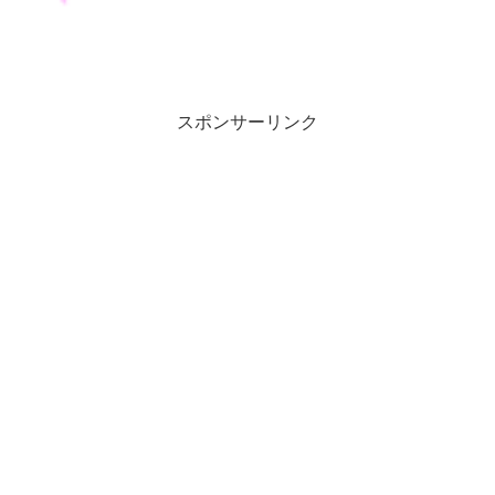
してます。とはいえ、何となく世界的な
相場の動きを知っておきた...
スポンサーリンク