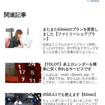
mon3
関連記事
またまたIIJmioのプランを変更し
iPhone
ました【ファミリーシェアプラ
ン】
以前はミニマムスタートプラン（3GB）
だったのですが、外でPCをテザリングす
ることが多くなり容量が足りなくなった
んです。そこでライトスタートプラン
（5GB）に先月したのですが、それでも
足りず今回は10GBのプラン（ファミリー
【TOLOT】卓上カレンダーを簡
iPhone
シェアプラン）に...
単に安く作れるサービスです
こんばんは、mon3（@mon3_org）で
す。師走ですね。皆さんはいかがお過ご
しですか。ソロソロ来年に使うカレンダ
ーを物色なんかもしてるんじゃないでし
ょうか。私の会社では、以前は卓上カレ
ンダーが配布されていたので、貰ったも
iOS8.4.1でも使えます【IIJmio】
iPhone
のをそのまま使っ...
ちょっと遅くなってしまいましたが、IIJ
でiOS8.4.1が使えます。どんなアップデ