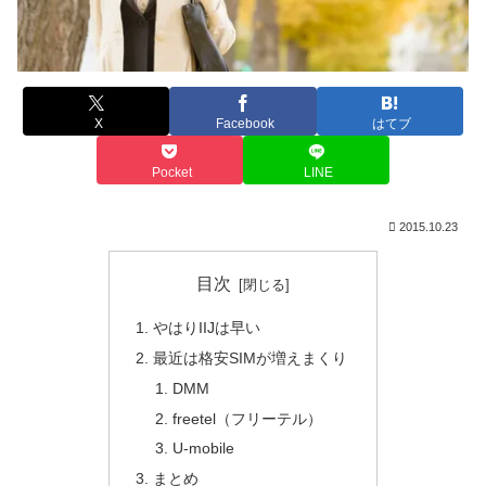
X
Facebook
はてブ
Pocket
LINE
2015.10.23
目次
やはりIIJは早い
最近は格安SIMが増えまくり
DMM
freetel（フリーテル）
U-mobile
まとめ