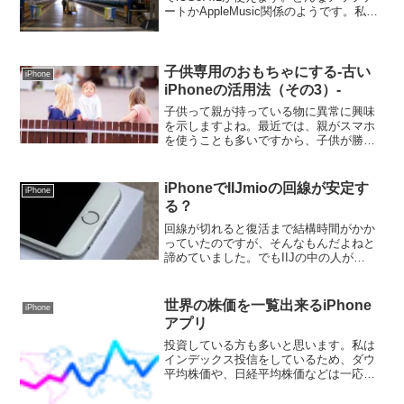
ートかAppleMusic関係のようです。私は
使っていないので、微妙ですが、あげて
みました。特に不具合もなく、バッチリ
動いてますよ。テザリングも大丈夫で
す。...
子供専用のおもちゃにする-古い
iPhone
iPhoneの活用法（その3）-
子供って親が持っている物に異常に興味
を示しますよね。最近では、親がスマホ
を使うことも多いですから、子供が勝手
にスマホをいじったりしてませんか。古
いiPhoneを子供用にカスタマイズしてみ
よう古いiPhoneの活用法を何回か記事に
iPhoneでIIJmioの回線が安定す
iPhone
してます。前...
る？
回線が切れると復活まで結構時間がかか
っていたのですが、そんなもんだよねと
諦めていました。でもIIJの中の人が
iPhoneのプロファイルを変えると安定す
るかもと暫定のプロファイルを公開しま
した。今回は私が人柱となりましたので
世界の株価を一覧出来るiPhone
iPhone
情報共有したいと思...
アプリ
投資している方も多いと思います。私は
インデックス投信をしているため、ダウ
平均株価や、日経平均株価などは一応気
になります。しかし、すぐに売り買いす
るわけでないので一喜一憂しないように