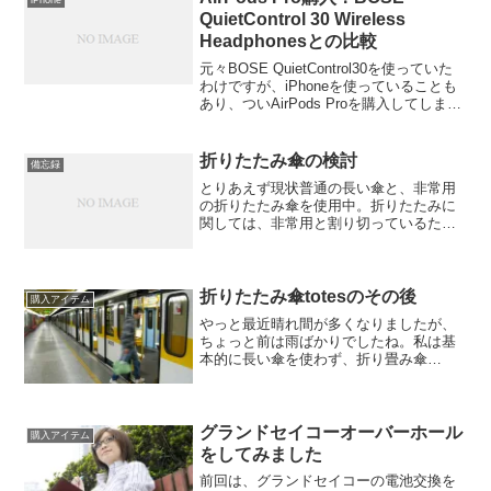
iPhone
QuietControl 30 Wireless
Headphonesとの比較
元々BOSE QuietControl30を使っていた
わけですが、iPhoneを使っていることも
あり、ついAirPods Proを購入してしまっ
たので、両者の比較をしてみます。結論
iPhoneオンリーやiPadオンリーで音源が1
種の方→A...
折りたたみ傘の検討
備忘録
とりあえず現状普通の長い傘と、非常用
の折りたたみ傘を使用中。折りたたみに
関しては、非常用と割り切っているた
め、広げても小さい、超軽量、サイズも
小さいタイプ。以前東急ハンズで3000円
位で購入。小さいので体全体はカバーし
きれない、たたむのが結...
折りたたみ傘totesのその後
購入アイテム
やっと最近晴れ間が多くなりましたが、
ちょっと前は雨ばかりでしたね。私は基
本的に長い傘を使わず、折り畳み傘
totes254を使っています。使い始めてか
ら半年が経ちましたので、経過を報告し
ます。以前の記事はこちら今のところ折
れてない当たり前と言...
グランドセイコーオーバーホール
購入アイテム
をしてみました
前回は、グランドセイコーの電池交換を