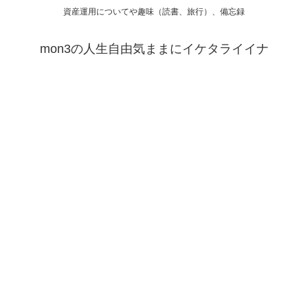
資産運用についてや趣味（読書、旅行）、備忘録
mon3の人生自由気ままにイケタライイナ