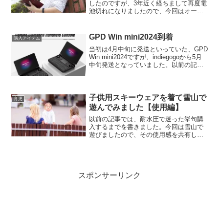
したのですが、3年近く経ちまして再度電
池切れになりましたので、今回はオーバ
ーホール（電池交換含まれます）をお願
いしました。今回も依頼はオンラインで
オンライン修理受付で、型番と依頼内容
GPD Win mini2024到着
購入アイテム
を入れると、集荷のため...
当初は4月中旬に発送といっていた、GPD
Win mini2024ですが、indiegogoから5月
中旬発送となっていました。以前の記事
はこちらで、いつ届くの？途中途中でこ
こまでは発送したとか情報がUPDATEさ
れていくんですが、ようやく私...
子供用スキーウェアを着て雪山で
育児
遊んでみました【使用編】
以前の記事では、耐水圧で迷った挙句購
入するまでを書きました。今回は雪山で
遊びましたので、その使用感を共有した
いと思います。購入したのは以前の記事
を参考にしてください。phoenixの型落ち
のターコイズブルーです。耐水圧
10000mmです。サ...
スポンサーリンク