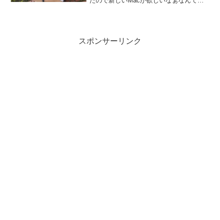
たので新しいMacが欲しいなぁなんて思
ってます。そこで初心に返って買う際に
気をつけているポイントを共有したいと
思います。買って何をしたいのかパソコ
ンは目的...
スポンサーリンク