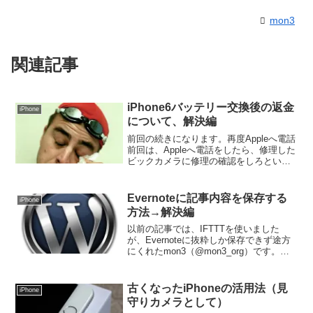
mon3
関連記事
iPhone6バッテリー交換後の返金
iPhone
について、解決編
前回の続きになります。再度Appleへ電話
前回は、Appleへ電話をしたら、修理した
ビックカメラに修理の確認をしろという
わけわからないことを言われて困った話
をしました。そこで、IMEIと作業完了報
告書を入手したので、再度Appleへ電話し
Evernoteに記事内容を保存する
iPhone
た...
方法→解決編
以前の記事では、IFTTTを使いました
が、Evernoteに抜粋しか保存できず途方
にくれたmon3（@mon3_org）です。序
前は公開された後、外部サービスでなん
とかしようと試みたわけですが、出来ま
せんでした。外部からは色々制約があっ
古くなったiPhoneの活用法（見
iPhone
て、...
守りカメラとして）