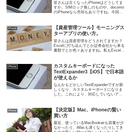
皆さんは古くなったiPhoneはどうしてま
すか。SIMロック無しのものや、docomo
のiPhoneなら売却もありですね。今回は
買い替えで手元に残った古いiPhoneの活
用法を考えてみます。何ができる？基本
的に新しいiPhoneにSIMを指...
【資産管理ツール】モーニングス
iPhone
ターアプリの使い方。
皆さんは資産管理をどうされてますか？
Excelに打ち込んでとか証券会社から来る
書類でとか色々ありますね。私もExcelを
試してみたのですが、購入金額を入力す
るのはいいのですが、投信の場合何口買
えたのかとか、現在の収支などが分かり
カスタムキーボードになった
iPhone
づらく困って...
TextExpander3【iOS】で日本語
が使えるか
なんかもどかしいTextExpanderですが新
しくなり、カスタムキーボードになりま
した。これにより、対応していないアプ
リでも展開しまくりで、いろいろ捗るぞ
っと思ったアナタ。ちょっと待ってくだ
さい。現在のところ、カスタムキーボー
【決定版】Mac、iPhoneの賢い
iPhone
ドとしては日...
買い方
最近、使っているMacBookairも容量が少
なかったり、iMacも遅くなったりしてき